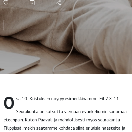
esimerkkinämme.
Fil 2:8-11
O
sa 10: Kristuksen nöyryy esimerkkinämme. Fil 2:8-11
Seurakunta on kutsuttu viemään evankeliumin sanomaa
eteenpäin. Kuten Paavali ja mahdollisesti myös seurakunta
Filippissä, mekin saatamme kohdata siinä erilaisia haasteita ja