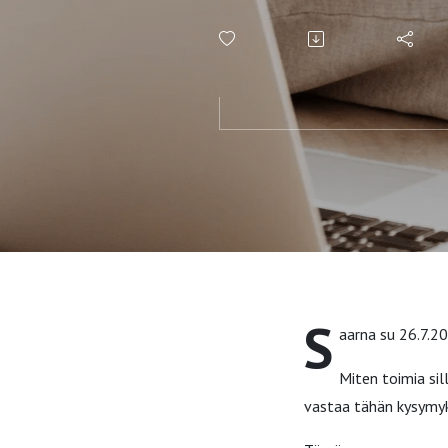
Gal. 6;1
S
aarna su 26.7.20
Miten toimia sil
vastaa tähän kysymyk