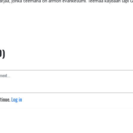
rjaa, jonka teemana on armon evankeliumi. Teemaa käydään läpi Ga
0)
ntinue.
Log in