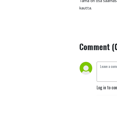
Tämä on osa saarnasa
kautta.
Comment (
Log in to co