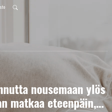
usto
nnutta nousemaan ylös
an matkaa eteenpäin,