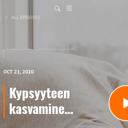
ALL EPISODES
OCT 21, 2020
Kypsyyteen
kasvaminen,
Titus 1:5-9