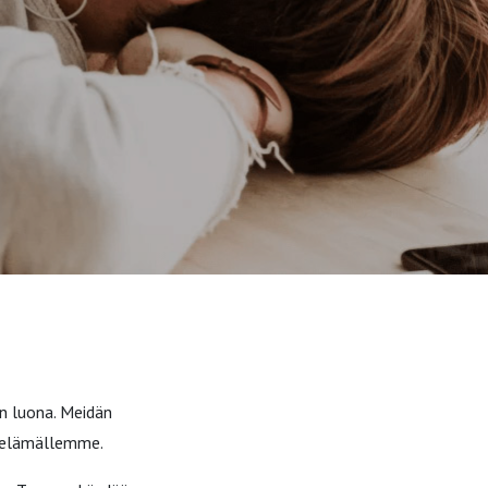
n luona. Meidän
n elämällemme.