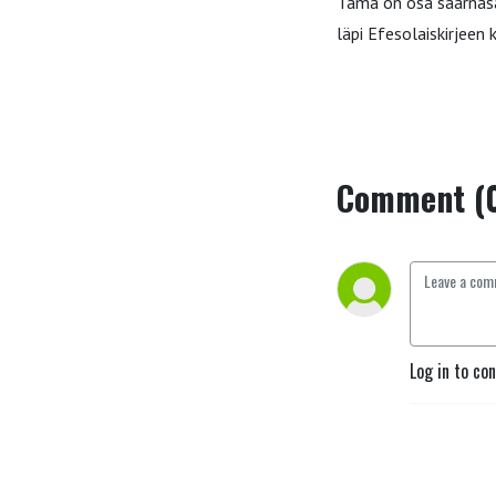
Tämä on osa saarnas
läpi Efesolaiskirjeen 
Comment (
Log in to co