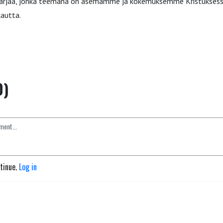
arjaa, jonka teemana on asemamme ja kokemuksemme Kristuksess
kautta.
0)
ntinue.
Log in