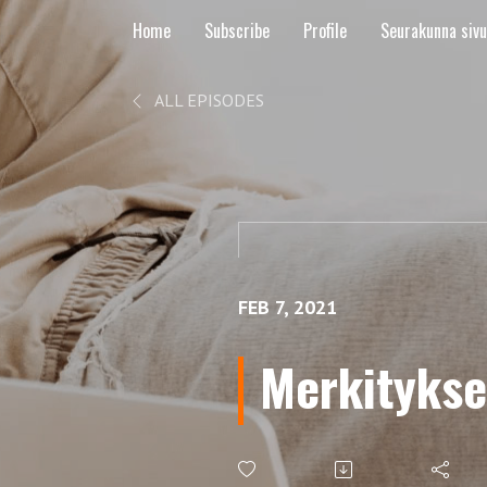
Home
Subscribe
Profile
Seurakunna siv
ALL EPISODES
FEB 7, 2021
Merkityksel