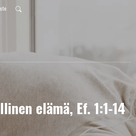
usto
linen elämä, Ef. 1:1-14