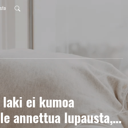
usto
laki ei kumoa
le annettua lupausta,