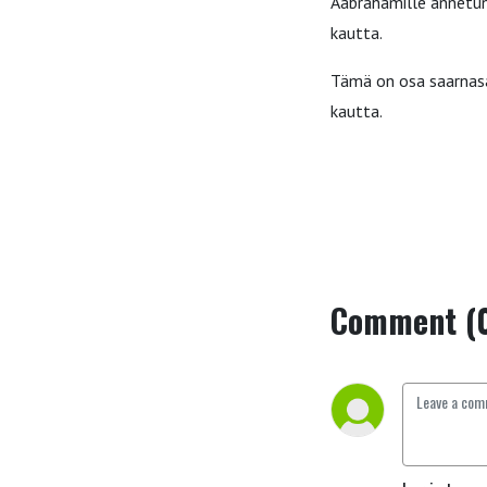
Aabrahamille annetun
kautta.
Tämä on osa saarnasa
kautta.
Comment (