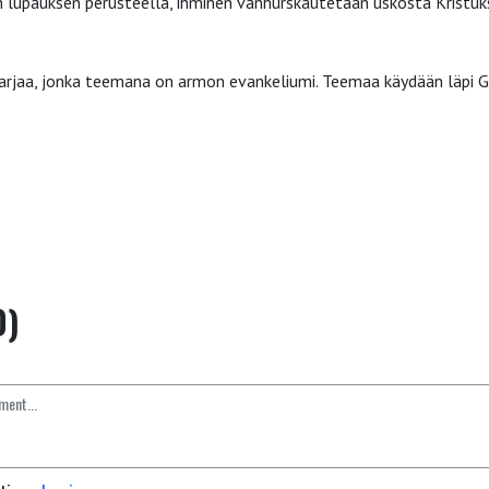
 lupauksen perusteella, ihminen vanhurskautetaan uskosta Kristukse
rjaa, jonka teemana on armon evankeliumi. Teemaa käydään läpi Ga
0)