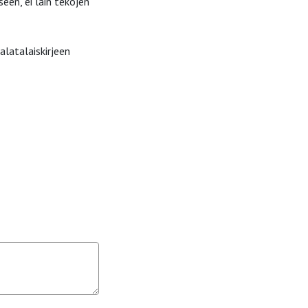
en, ei lain tekojen
latalaiskirjeen