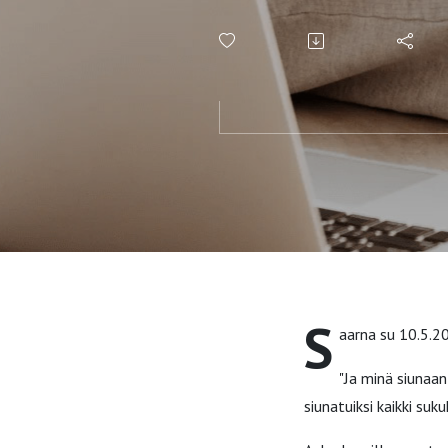
Gal. 3:15-2
S
aarna su 10.5.20
"Ja minä siunaan 
siunatuiksi kaikki suk