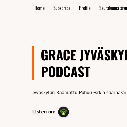
Home
Subscribe
Profile
Seurakunna siv
GRACE JYVÄSKY
PODCAST
Jyväskylän Raamattu Puhuu -srk:n saarna-ark
Listen on: