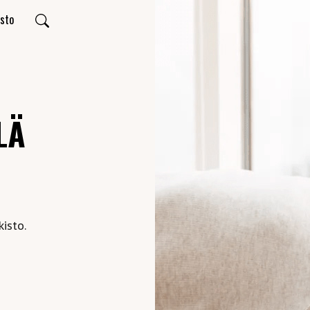
usto
LÄ
isto.