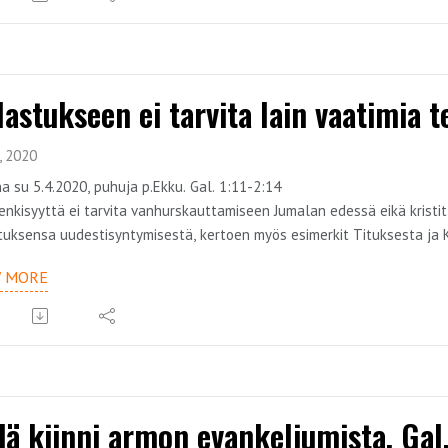
lastukseen ei tarvita lain vaatimia te
, 2020
a su 5.4.2020, puhuja p.Ekku. Gal. 1:11-2:14
enkisyyttä ei tarvita vanhurskauttamiseen Jumalan edessä eikä krist
tuksensa uudestisyntymisestä, kertoen myös esimerkit Tituksesta ja Ke
hannes, joita pidettiin pylväinä, havaitsivat sen armon, joka oli minulle
W MORE
on osa saarnasarjaa, jonka teemana on armon evankeliumi. Teemaa kä
dä kiinni armon evankeliumista. Gal.