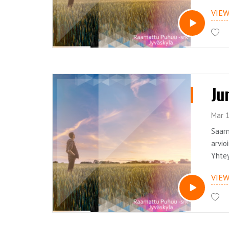
yhtey
VIE
Ju
Mar 1
Saarn
arvio
Yhtey
yhtey
VIE