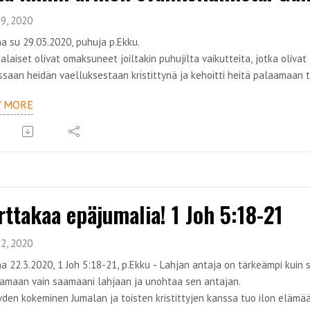
9, 2020
a su 29.03.2020, puhuja p.Ekku.
alaiset olivat omaksuneet joiltakin puhujilta vaikutteita, jotka olivat
ssaan heidän vaelluksestaan kristittynä ja kehoitti heitä palaamaan 
t alunperin kuulleet. Ei vaihdeta armon evankeliumia sanomaan, joka 
W MORE
on osa saarnasarjaa, jonka teemana on armon evankeliumi. Teemaa kä
rttakaa epäjumalia! 1 Joh 5:18-21
2, 2020
a 22.3.2020, 1 Joh 5:18-21, p.Ekku - Lahjan antaja on tärkeämpi kuin 
amaan vain saamaani lahjaan ja unohtaa sen antajan.
den kokeminen Jumalan ja toisten kristittyjen kanssa tuo ilon eläm