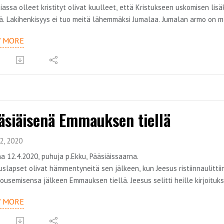
iassa olleet kristityt olivat kuulleet, että Kristukseen uskomisen lisäk
ä. Lakihenkisyys ei tuo meitä lähemmäksi Jumalaa. Jumalan armo on m
on osa saarnasarjaa, jonka teemana on armon evankeliumi. Teemaa kä
W MORE
äsiäisenä Emmauksen tiellä
2, 2020
a 12.4.2020, puhuja p.Ekku, Pääsiäissaarna.
slapset olivat hämmentyneitä sen jälkeen, kun Jeesus ristiinnaulittii
ousemisensa jälkeen Emmauksen tiellä. Jeesus selitti heille kirjoituksi
sivat, että heidän sydämensä olivat palavat.
W MORE