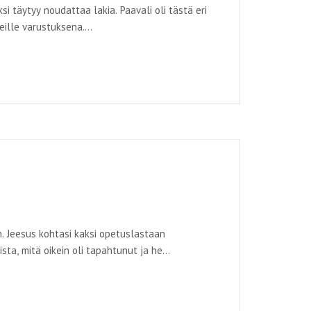
si täytyy noudattaa lakia. Paavali oli tästä eri
eille varustuksena.
ydään läpi Galatalaiskirjeen kautta.
n. Jeesus kohtasi kaksi opetuslastaan
sta, mitä oikein oli tapahtunut ja he