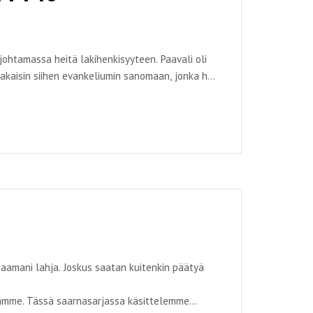
 johtamassa heitä lakihenkisyyteen. Paavali oli
takaisin siihen evankeliumin sanomaan, jonka he
lopulta johtaa lakihenkisyyteen.
ydään läpi Galatalaiskirjeen kautta.
saamani lahja. Joskus saatan kuitenkin päätyä
äämme. Tässä saarnasarjassa käsittelemme