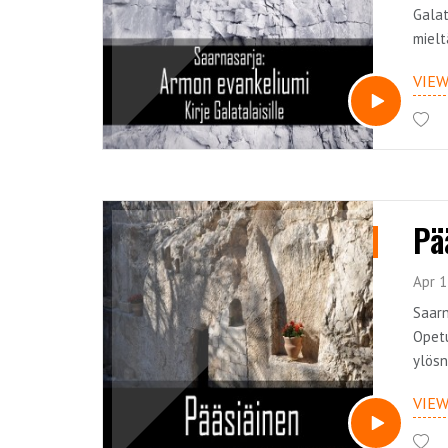
Galat
mielt
Tämä 
VIE
Pä
Apr 1
Saarn
Opetu
ylösn
huoma
VIE