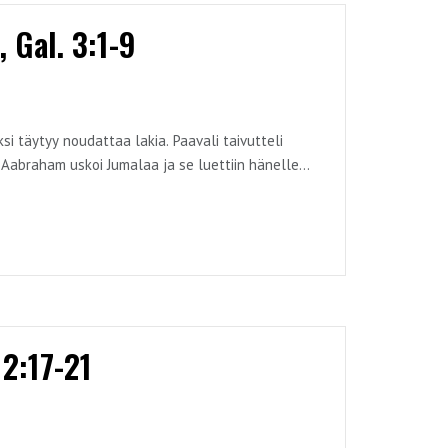
 Gal. 3:1-9
ksi täytyy noudattaa lakia. Paavali taivutteli
 Aabraham uskoi Jumalaa ja se luettiin hänelle
ydään läpi Galatalaiskirjeen kautta.
2:17-21