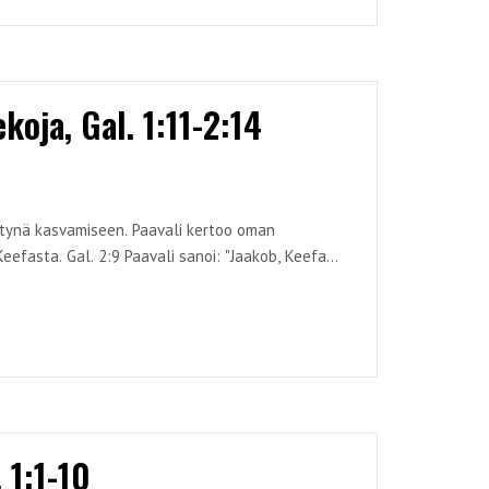
koja, Gal. 1:11-2:14
ittynä kasvamiseen. Paavali kertoo oman
efasta. Gal. 2:9 Paavali sanoi: "Jaakob, Keefas
 annettu".
ydään läpi Galatalaiskirjeen kautta.
 1:1-10