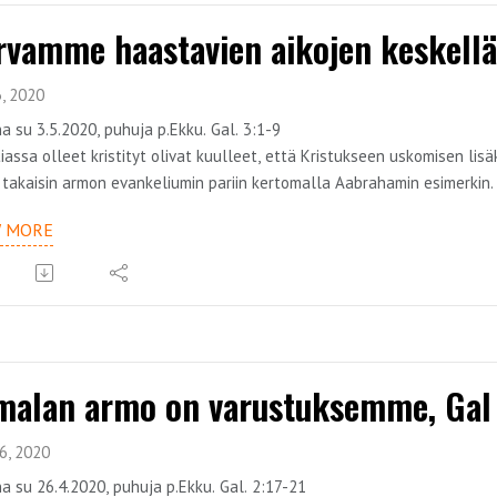
rvamme haastavien aikojen keskellä,
, 2020
a su 3.5.2020, puhuja p.Ekku. Gal. 3:1-9
iassa olleet kristityt olivat kuulleet, että Kristukseen uskomisen lisä
 takaisin armon evankeliumin pariin kertomalla Aabrahamin esimerkin.
rskaudeksi. Jo kauan ennen kuin laki oli edes olemassa.
W MORE
on osa saarnasarjaa, jonka teemana on armon evankeliumi. Teemaa kä
malan armo on varustuksemme, Gal 
6, 2020
a su 26.4.2020, puhuja p.Ekku. Gal. 2:17-21