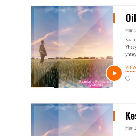
Oi
Mar 1
Saarn
Yhtey
yhtey
VIE
Ke
Mar 1