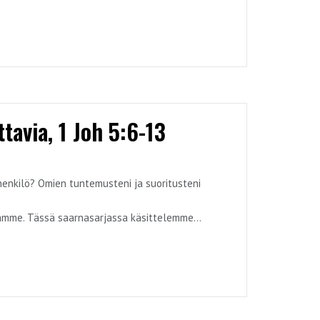
autta.
tavia, 1 Joh 5:6-13
 henkilö? Omien tuntemusteni ja suoritusteni
äämme. Tässä saarnasarjassa käsittelemme
autta.