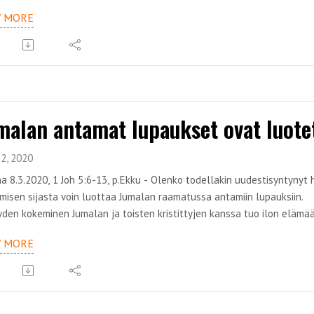
den kokemiseen liittyvää teemaa ensimmäisen Johanneksen kirjeen k
W MORE
malan antamat lupaukset ovat luotet
2, 2020
a 8.3.2020, 1 Joh 5:6-13, p.Ekku - Olenko todellakin uudestisyntynyt
imisen sijasta voin luottaa Jumalan raamatussa antamiin lupauksiin.
den kokeminen Jumalan ja toisten kristittyjen kanssa tuo ilon eläm
den kokemiseen liittyvää teemaa ensimmäisen Johanneksen kirjeen k
W MORE